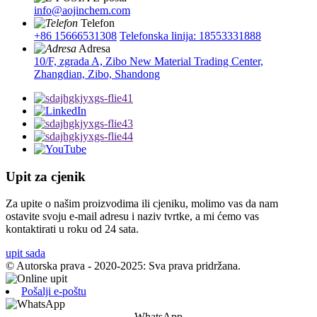
info@aojinchem.com
Telefon
+86 15666531308
Telefonska linija: 18553331888
Adresa
10/F, zgrada A, Zibo New Material Trading Center,
Zhangdian, Zibo, Shandong
Upit za cjenik
Za upite o našim proizvodima ili cjeniku, molimo vas da nam
ostavite svoju e-mail adresu i naziv tvrtke, a mi ćemo vas
kontaktirati u roku od 24 sata.
upit sada
© Autorska prava - 2020-2025: Sva prava pridržana.
Pošalji e-poštu
WhatsApp