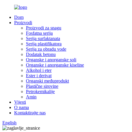
Dom
Proizvodi
Proizvodi za snagu
Fosfatna serija
Serija surfaktanata
Serija plastifikatora
Serija za obradu vode
Dodatak betonu
Organske i anorganske soli
Organske i anorganske kiseline
Alkohol i eter
Ester i derivat
Organski međuprodukt
Plastične sirovine
Petrokemikalije
Amin
Vijesti
O nama
Kontaktirajte nas
English