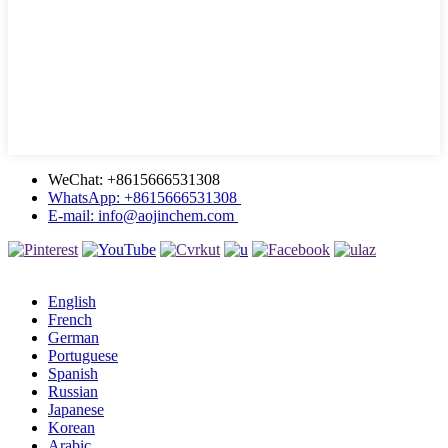
WeChat: +8615666531308
WhatsApp: +8615666531308
E-mail: info@aojinchem.com
English
French
German
Portuguese
Spanish
Russian
Japanese
Korean
Arabic